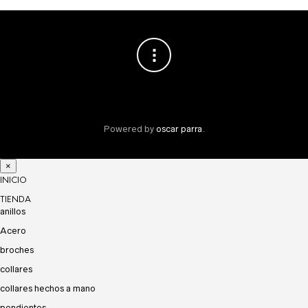
en
la
página
de
producto
Powered by
oscar parra
.
×
INICIO
TIENDA
anillos
Acero
broches
collares
collares hechos a mano
pendientes