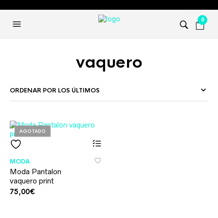
0
vaquero
AGOTADO
Este
producto
tiene
MODA
múltiples
Moda Pantalon
variantes.
vaquero print
Las
opciones
75,00
€
se
pueden
elegir