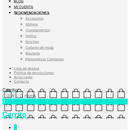
BLOG
MI CUENTA
RECOMENDACIONES
Accesorios
Abrigos
Complementos
Anillos
Broches
Collares de moda
Bisuteria
Personalizar Camisetas
Lista de deseos
Politica de devoluciones
Aviso Legal
Contacto
Carrito
0,00
€
/ 0 items
0
Carrito
0