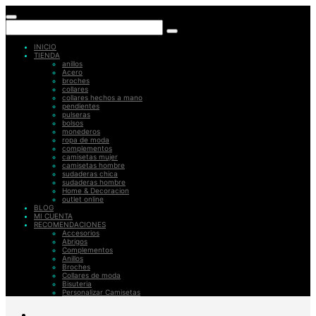
INICIO
TIENDA
anillos
Acero
broches
collares
collares hechos a mano
pendientes
pulseras
bolsos
monederos
ropa de moda
complementos
camisetas mujer
camisetas hombre
sudaderas chica
sudaderas hombre
Home & Decoracion
outlet online
BLOG
MI CUENTA
RECOMENDACIONES
Accesorios
Abrigos
Complementos
Anillos
Broches
Collares de moda
Bisuteria
Personalizar Camisetas