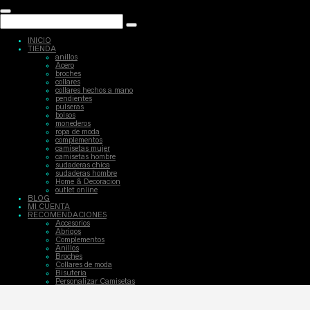
INICIO
TIENDA
anillos
Acero
broches
collares
collares hechos a mano
pendientes
pulseras
bolsos
monederos
ropa de moda
complementos
camisetas mujer
camisetas hombre
sudaderas chica
sudaderas hombre
Home & Decoracion
outlet online
BLOG
MI CUENTA
RECOMENDACIONES
Accesorios
Abrigos
Complementos
Anillos
Broches
Collares de moda
Bisuteria
Personalizar Camisetas