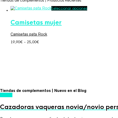
Tiendas de complementos | Productos Recientes
Este
Seleccionar opciones
producto
tiene
múltiples
Camisetas mujer
variantes.
Las
opciones
Camisetas pata Rock
se
Rango
pueden
19,90
€
-
25,00
€
elegir
de
en
precios:
la
desde
página
19,90€
de
hasta
producto
25,00€
Tiendas de complementos | Nuevo en el Blog
10
Ago
Cazadoras vaqueras novia/novio per