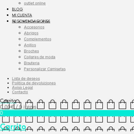
outlet online
BLOG
MI CUENTA
RECOMENDACIONES
Accesorios
Abrigos
Complementos
Anillos
Broches
Collares de moda
Bisuteria
Personalizar Camisetas
Lista de deseos
Politica de devoluciones
Aviso Legal
Contacto
Carrito
0,00
€
/ 0 items
0
Carrito