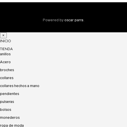
Powered by
oscar parra
.
×
INICIO
TIENDA
anillos
Acero
broches
collares
collares hechos a mano
pendientes
pulseras
bolsos
monederos
ropa de moda