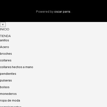
Powered by
oscar parra
.
×
INICIO
TIENDA
anillos
Acero
broches
collares
collares hechos a mano
pendientes
pulseras
bolsos
monederos
ropa de moda