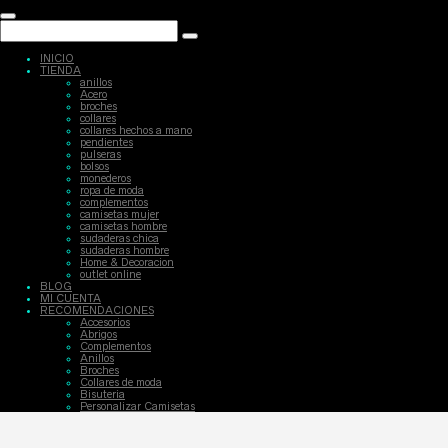
INICIO
TIENDA
anillos
Acero
broches
collares
collares hechos a mano
pendientes
pulseras
bolsos
monederos
ropa de moda
complementos
camisetas mujer
camisetas hombre
sudaderas chica
sudaderas hombre
Home & Decoracion
outlet online
BLOG
MI CUENTA
RECOMENDACIONES
Accesorios
Abrigos
Complementos
Anillos
Broches
Collares de moda
Bisuteria
Personalizar Camisetas