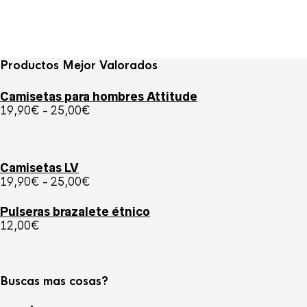
Productos Mejor Valorados
Camisetas para hombres Attitude
Rango
19,90
€
-
25,00
€
de
precios:
desde
19,90€
Camisetas LV
hasta
Rango
19,90
€
-
25,00
€
25,00€
de
precios:
Pulseras brazalete étnico
desde
12,00
€
19,90€
hasta
25,00€
Buscas mas cosas?