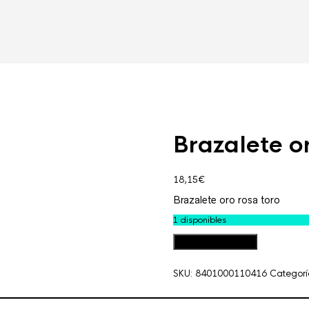
Brazalete o
18,15
€
Brazalete oro rosa toro
1 disponibles
Brazalete
Añadir al carrito
oro
rosa
SKU:
8401000110416
Categorí
toro
cantidad