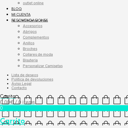
outlet online
BLOG
MI CUENTA
RECOMENDACIONES
Accesorios
Abrigos
Complementos
Anillos
Broches
Collares de moda
Bisuteria
Personalizar Camisetas
Lista de deseos
Politica de devoluciones
Aviso Legal
Contacto
Carrito
0,00
€
/ 0 items
0
Carrito