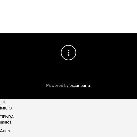
19
Powered by
oscar parra
.
×
INICIO
TIENDA
anillos
Acero