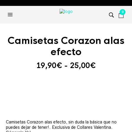
0
Camisetas Corazon alas
efecto
Rango
19,90
€
-
25,00
€
de
precios:
desde
19,90€
hasta
25,00€
Camisetas Corazon alas efecto, sin duda la básica que no
puedes dejar de tener!. Exclusiva de Collares Valentina.