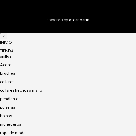
Powered by
oscar parra
.
×
INICIO
TIENDA
anillos
Acero
broches
collares
collares hechos a mano
pendientes
pulseras
bolsos
monederos
ropa de moda