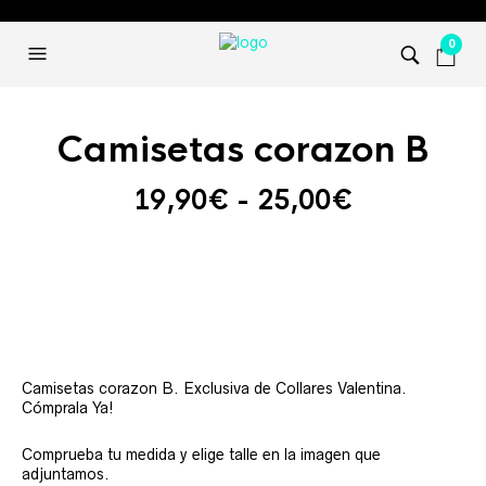
0
Camisetas corazon B
Rango
19,90
€
-
25,00
€
de
precios:
desde
19,90€
hasta
25,00€
Camisetas corazon B. Exclusiva de Collares Valentina.
Cómprala Ya!
Comprueba tu medida y elige talle en la imagen que
adjuntamos.