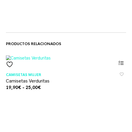
PRODUCTOS RELACIONADOS
Este
CAMISETAS MUJER
product
Camisetas Verduritas
tiene
múltiples
Rango
19,90
€
-
25,00
€
variante
de
Las
precios:
opcione
desde
se
19,90€
pueden
hasta
elegir
25,00€
en
la