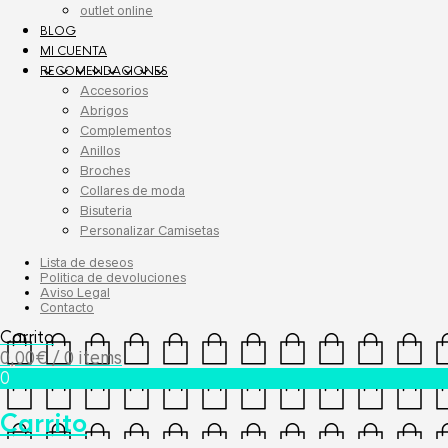
outlet online
BLOG
MI CUENTA
RECOMENDACIONES
Accesorios
Abrigos
Complementos
Anillos
Broches
Collares de moda
Bisuteria
Personalizar Camisetas
Lista de deseos
Politica de devoluciones
Aviso Legal
Contacto
Carrito
0,00
€
/ 0 items
0
Carrito