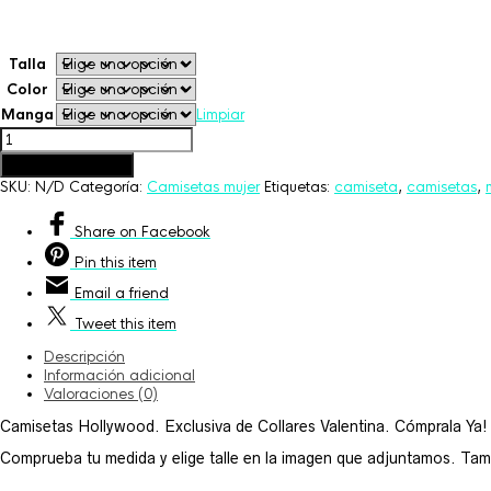
25,00€
Talla
Color
Manga
Limpiar
Camisetas
Hollywood
Añadir al carrito
cantidad
SKU:
N/D
Categoría:
Camisetas mujer
Etiquetas:
camiseta
,
camisetas
,
Share
on Facebook
Pin
this item
Email
a friend
Tweet
this item
Descripción
Información adicional
Valoraciones (0)
Camisetas Hollywood. Exclusiva de Collares Valentina. Cómprala Ya!
Comprueba tu medida y elige talle en la imagen que adjuntamos. Tambié