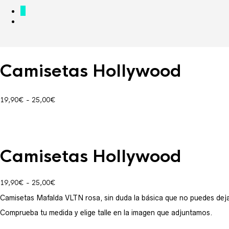
0
Camisetas Hollywood
Rango
19,90
€
-
25,00
€
de
precios:
desde
19,90€
hasta
Camisetas Hollywood
25,00€
Rango
19,90
€
-
25,00
€
de
Camisetas Mafalda VLTN rosa, sin duda la básica que no puedes dejar
precios:
desde
Comprueba tu medida y elige talle en la imagen que adjuntamos.
19,90€
hasta