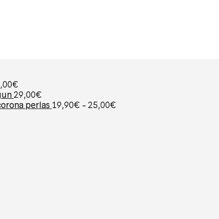
,00
€
gun
29,00
€
Rango
corona perlas
19,90
€
-
25,00
€
de
precios:
desde
19,90€
hasta
25,00€