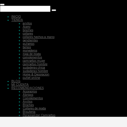
INICIO
TIENDA
anillos
Acero
broches
collares
collares hechos a mano
pendientes
pulseras
bolsos
monederos
ropa de moda
complementos
camisetas mujer
camisetas hombre
sudaderas chica
sudaderas hombre
Home & Decoracion
outlet online
BLOG
MI CUENTA
RECOMENDACIONES
Accesorios
Abrigos
Complementos
Anillos
Broches
Collares de moda
Bisuteria
Personalizar Camisetas