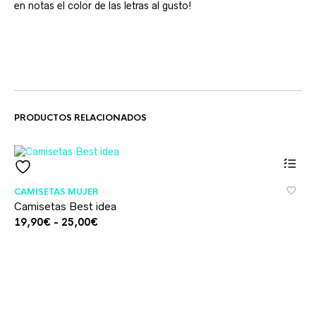
en notas el color de las letras al gusto!
PRODUCTOS RELACIONADOS
Este
CAMISETAS MUJER
product
Camisetas Best idea
tiene
múltiples
Rango
19,90
€
-
25,00
€
variante
de
Las
precios:
opcione
desde
se
19,90€
pueden
hasta
elegir
25,00€
en