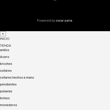
Powered by
oscar parra
.
×
INICIO
TIENDA
anillos
Acero
broches
collares
collares hechos a mano
pendientes
pulseras
bolsos
monederos