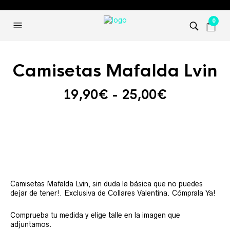
0
Camisetas Mafalda Lvin
Rango
19,90
€
-
25,00
€
de
precios:
desde
19,90€
hasta
25,00€
Camisetas Mafalda Lvin, sin duda la básica que no puedes
dejar de tener!. Exclusiva de Collares Valentina. Cómprala Ya!
Comprueba tu medida y elige talle en la imagen que
adjuntamos.