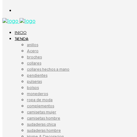
INICIO
TIENDA
anillos
Acero
broches
collares
collares hechos a mano
pendientes
pulseras
bolsos
monederos
ropa de moda
complementos
camisetas mujer
camisetas hombre
sudaderas chica
sudaderas hombre
Home & Decoracion