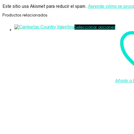
Este sitio usa Akismet para reducir el spam.
Aprende cómo se proce
Productos relacionados
Este
Seleccionar opciones
producto
tiene
múltiples
variantes.
Las
opciones
se
pueden
elegir
en
la
Añadir a 
página
de
producto