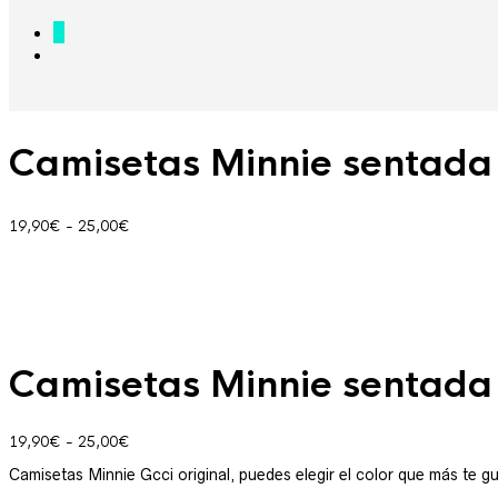
0
Camisetas Minnie sentada
Rango
19,90
€
-
25,00
€
de
precios:
desde
19,90€
hasta
25,00€
Camisetas Minnie sentada
Rango
19,90
€
-
25,00
€
de
Camisetas Minnie Gcci original, puedes elegir el color que más te g
precios:
desde