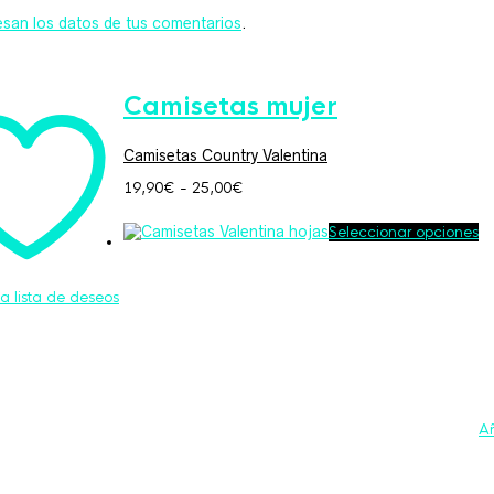
san los datos de tus comentarios
.
Camisetas mujer
Camisetas Country Valentina
Rango
19,90
€
-
25,00
€
de
precios:
Es
Seleccionar opciones
desde
pr
19,90€
ti
hasta
mú
la lista de deseos
25,00€
va
L
op
se
p
el
e
la
Añ
pá
d
pr