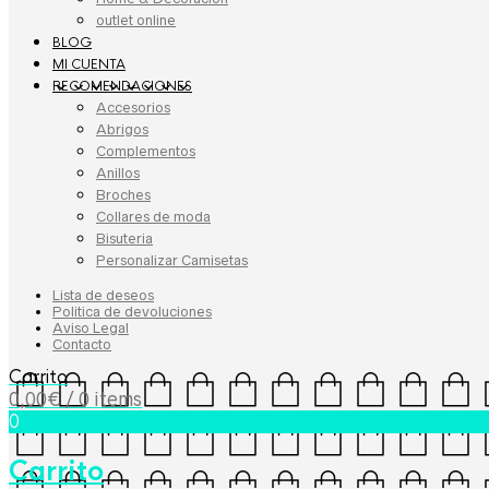
outlet online
BLOG
MI CUENTA
RECOMENDACIONES
Accesorios
Abrigos
Complementos
Anillos
Broches
Collares de moda
Bisuteria
Personalizar Camisetas
Lista de deseos
Politica de devoluciones
Aviso Legal
Contacto
Carrito
0,00
€
/ 0 items
0
Carrito