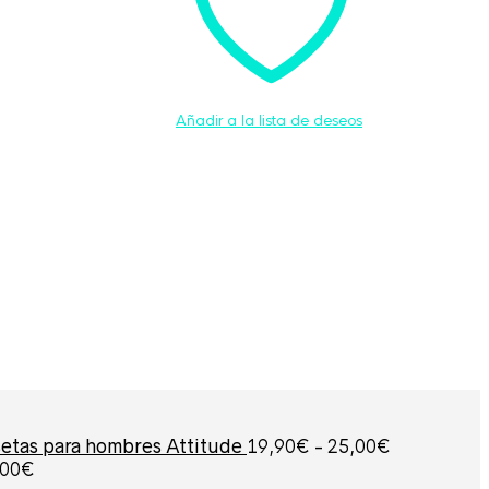
pueden
elegir
en
la
página
de
producto
Añadir a la lista de deseos
Rango
etas para hombres Attitude
19,90
€
-
25,00
€
de
Rango
,00
€