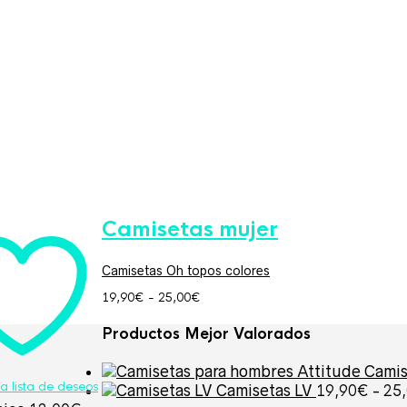
Camisetas mujer
Camisetas Oh topos colores
Rango
19,90
€
-
25,00
€
de
precios:
Productos Mejor Valorados
desde
19,90€
Camis
hasta
la lista de deseos
25,00€
Camisetas LV
19,90
€
-
25