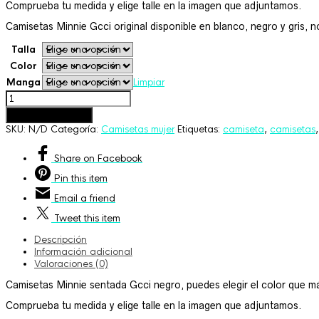
Comprueba tu medida y elige talle en la imagen que adjuntamos.
19,90€
hasta
Camisetas Minnie Gcci original disponible en blanco, negro y gris, n
25,00€
Talla
Color
Manga
Limpiar
Camisetas
Minnie
Añadir al carrito
sentada
SKU:
N/D
Categoría:
Camisetas mujer
Etiquetas:
camiseta
,
camisetas
Gcci
negro
cantidad
Share
on Facebook
Pin
this item
Email
a friend
Tweet
this item
Descripción
Información adicional
Valoraciones (0)
Camisetas Minnie sentada Gcci negro, puedes elegir el color que m
Comprueba tu medida y elige talle en la imagen que adjuntamos.