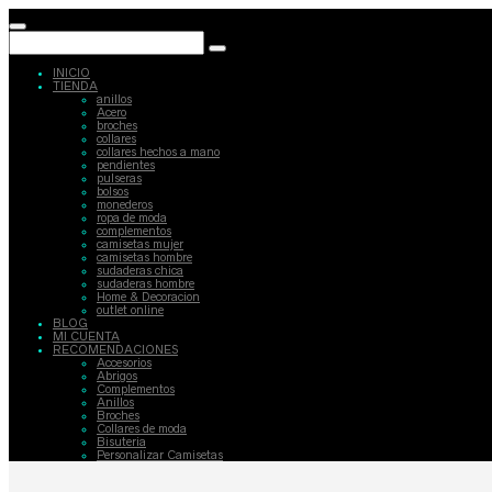
INICIO
TIENDA
anillos
Acero
broches
collares
collares hechos a mano
pendientes
pulseras
bolsos
monederos
ropa de moda
complementos
camisetas mujer
camisetas hombre
sudaderas chica
sudaderas hombre
Home & Decoracion
outlet online
BLOG
MI CUENTA
RECOMENDACIONES
Accesorios
Abrigos
Complementos
Anillos
Broches
Collares de moda
Bisuteria
Personalizar Camisetas