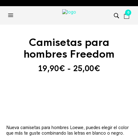
0
Camisetas para
hombres Freedom
Rango
19,90
€
-
25,00
€
de
precios:
desde
19,90€
hasta
25,00€
Nueva camisetas para hombres Loewe, puedes elegir el color
que más te guste combinando las letras en blanco o negro.