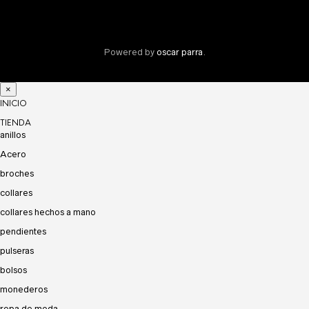
Powered by
oscar parra
.
×
INICIO
TIENDA
anillos
Acero
broches
collares
collares hechos a mano
pendientes
pulseras
bolsos
monederos
ropa de moda