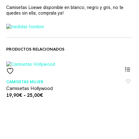
Camisetas Loewe disponible en blanco, negro y gris, no te
quedes sin ella, comprala ya!
PRODUCTOS RELACIONADOS
Este
CAMISETAS MUJER
product
Camisetas Hollywood
tiene
múltiples
Rango
19,90
€
-
25,00
€
variante
de
Las
precios:
opcione
desde
se
19,90€
pueden
hasta
elegir
25,00€
en
la