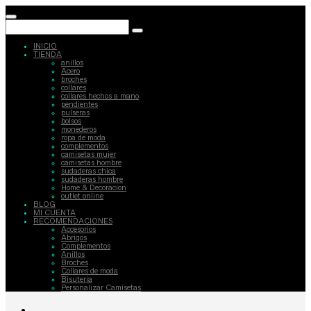
INICIO
TIENDA
anillos
Acero
broches
collares
collares hechos a mano
pendientes
pulseras
bolsos
monederos
ropa de moda
complementos
camisetas mujer
camisetas hombre
sudaderas chica
sudaderas hombre
Home & Decoracion
outlet online
BLOG
MI CUENTA
RECOMENDACIONES
Accesorios
Abrigos
Complementos
Anillos
Broches
Collares de moda
Bisuteria
Personalizar Camisetas