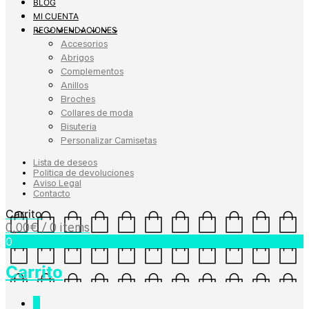
BLOG
MI CUENTA
RECOMENDACIONES
Accesorios
Abrigos
Complementos
Anillos
Broches
Collares de moda
Bisuteria
Personalizar Camisetas
Lista de deseos
Politica de devoluciones
Aviso Legal
Contacto
Carrito
0,00
€
/ 0 items
0
Carrito
0