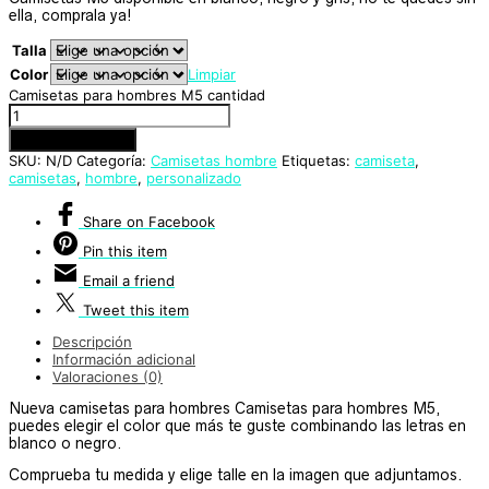
ella, comprala ya!
Talla
Color
Limpiar
Camisetas para hombres M5 cantidad
Añadir al carrito
SKU:
N/D
Categoría:
Camisetas hombre
Etiquetas:
camiseta
,
camisetas
,
hombre
,
personalizado
Share
on Facebook
Pin
this item
Email
a friend
Tweet
this item
Descripción
Información adicional
Valoraciones (0)
Nueva camisetas para hombres Camisetas para hombres M5,
puedes elegir el color que más te guste combinando las letras en
blanco o negro.
Comprueba tu medida y elige talle en la imagen que adjuntamos.