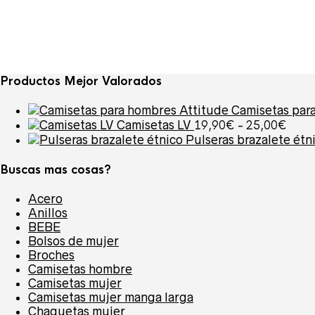
Productos Mejor Valorados
Camisetas par
Ran
Camisetas LV
19,90
€
-
25,00
€
de
Pulseras brazalete étn
preci
desd
Buscas mas cosas?
19,9
hast
Acero
25,0
Anillos
BEBE
Bolsos de mujer
Broches
Camisetas hombre
Camisetas mujer
Camisetas mujer manga larga
Chaquetas mujer