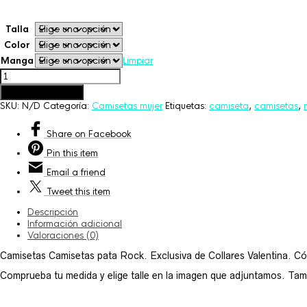
Talla
Color
Manga
Limpiar
Camisetas
pata
Añadir al carrito
Rock
SKU:
N/D
Categoría:
Camisetas mujer
Etiquetas:
camiseta
,
camisetas
,
cantidad
Share
on Facebook
Pin
this item
Email
a friend
Tweet
this item
Descripción
Información adicional
Valoraciones (0)
Camisetas Camisetas pata Rock. Exclusiva de Collares Valentina. Có
Comprueba tu medida y elige talle en la imagen que adjuntamos. Tambié