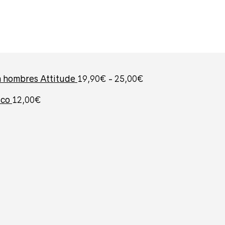
Rango
a hombres Attitude
19,90
€
-
25,00
€
de
go
precios:
ico
12,00
€
desde
os:
19,90€
e
hasta
0€
25,00€
a
0€