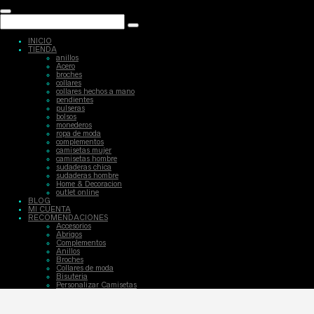
INICIO
TIENDA
anillos
Acero
broches
collares
collares hechos a mano
pendientes
pulseras
bolsos
monederos
ropa de moda
complementos
camisetas mujer
camisetas hombre
sudaderas chica
sudaderas hombre
Home & Decoracion
outlet online
BLOG
MI CUENTA
RECOMENDACIONES
Accesorios
Abrigos
Complementos
Anillos
Broches
Collares de moda
Bisuteria
Personalizar Camisetas