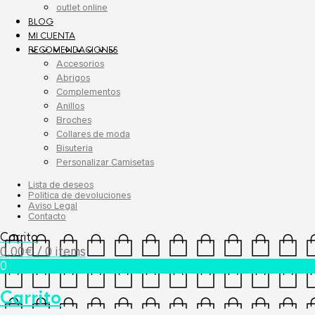
outlet online
BLOG
MI CUENTA
RECOMENDACIONES
Accesorios
Abrigos
Complementos
Anillos
Broches
Collares de moda
Bisuteria
Personalizar Camisetas
Lista de deseos
Politica de devoluciones
Aviso Legal
Contacto
Carrito
0,00
€
/ 0 items
0
Carrito