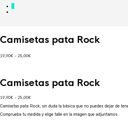
0
Camisetas pata Rock
Rango
19,90
€
-
25,00
€
de
precios:
desde
19,90€
Camisetas pata Rock
hasta
25,00€
Rango
19,90
€
-
25,00
€
de
Camisetas pata Rock, sin duda la básica que no puedes dejar de tene
precios:
desde
Comprueba tu medida y elige talle en la imagen que adjuntamos.
19,90€
hasta
25,00€