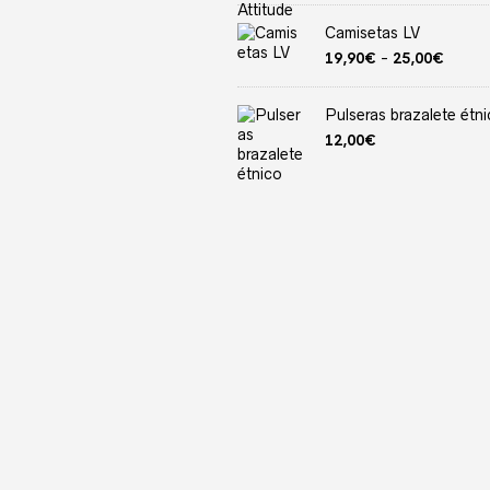
precio
Camisetas LV
desde
19,90
Rang
19,90
€
-
25,00
€
hasta
de
25,00
precio
Pulseras brazalete étn
desde
19,90
12,00
€
hasta
25,00