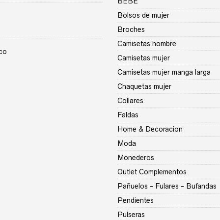
BEBE
s:
Bolsos de mujer
€
o
Broches
€
s:
Camisetas hombre
ico
Camisetas mujer
€
Camisetas mujer manga larga
€
Chaquetas mujer
Collares
Faldas
Home & Decoracion
Moda
Monederos
Outlet Complementos
Pañuelos - Fulares - Bufandas
Pendientes
Pulseras