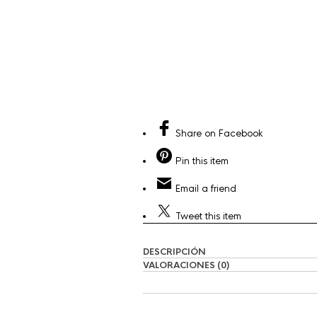
Share
on Facebook
Pin
this item
Email
a friend
Tweet
this item
DESCRIPCIÓN
VALORACIONES (0)