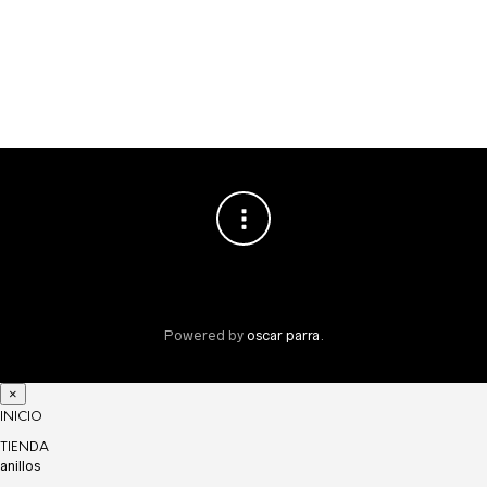
Mo
Powered by
oscar parra
.
×
INICIO
TIENDA
anillos