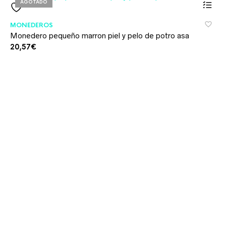
AGOTADO
MONEDEROS
Monedero pequeño marron piel y pelo de potro asa
20,57
€
MO